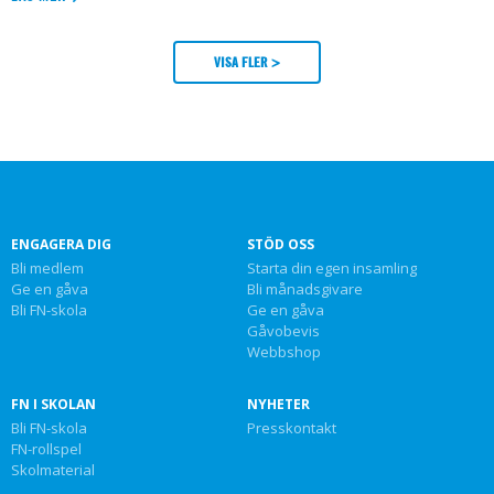
VISA FLER >
ENGAGERA DIG
STÖD OSS
Bli medlem
Starta din egen insamling
Ge en gåva
Bli månadsgivare
Bli FN-skola
Ge en gåva
Gåvobevis
Webbshop
FN I SKOLAN
NYHETER
Bli FN-skola
Presskontakt
FN-rollspel
Skolmaterial