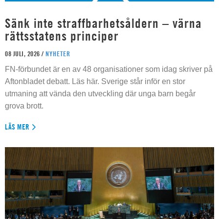
Sänk inte straffbarhetsåldern – värna
rättsstatens principer
08 JULI, 2026 /
NYHETER
FN-förbundet är en av 48 organisationer som idag skriver på
Aftonbladet debatt. Läs här. Sverige står inför en stor
utmaning att vända den utveckling där unga barn begår
grova brott.
LÄS MER