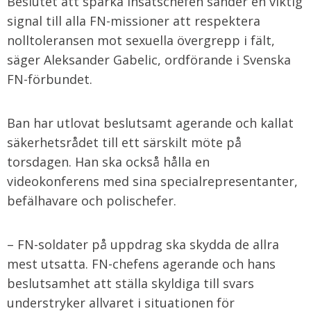
Beslutet att sparka insatschefen sänder en viktig
signal till alla FN-missioner att respektera
nolltoleransen mot sexuella övergrepp i fält,
säger Aleksander Gabelic, ordförande i Svenska
FN-förbundet.
Ban har utlovat beslutsamt agerande och kallat
säkerhetsrådet till ett särskilt möte på
torsdagen. Han ska också hålla en
videokonferens med sina specialrepresentanter,
befälhavare och polischefer.
– FN-soldater på uppdrag ska skydda de allra
mest utsatta. FN-chefens agerande och hans
beslutsamhet att ställa skyldiga till svars
understryker allvaret i situationen för