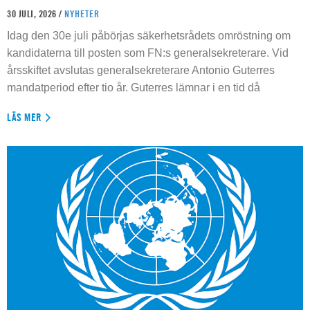
30 JULI, 2026 /
NYHETER
Idag den 30e juli påbörjas säkerhetsrådets omröstning om
kandidaterna till posten som FN:s generalsekreterare. Vid
årsskiftet avslutas generalsekreterare Antonio Guterres
mandatperiod efter tio år. Guterres lämnar i en tid då
LÄS MER