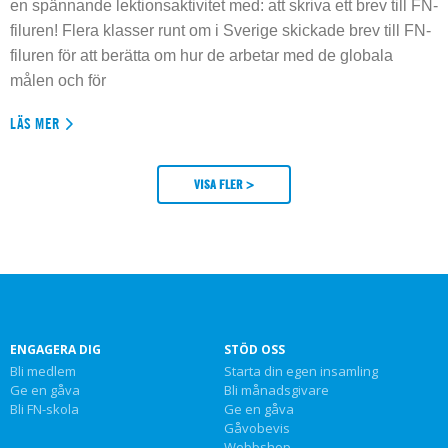
en spännande lektionsaktivitet med: att skriva ett brev till FN-
filuren! Flera klasser runt om i Sverige skickade brev till FN-
filuren för att berätta om hur de arbetar med de globala
målen och för
LÄS MER
VISA FLER >
ENGAGERA DIG
STÖD OSS
Bli medlem
Starta din egen insamling
Ge en gåva
Bli månadsgivare
Bli FN-skola
Ge en gåva
Gåvobevis
Webbshop