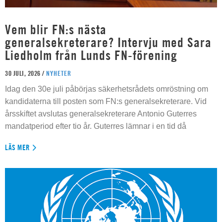
Vem blir FN:s nästa
generalsekreterare? Intervju med Sara
Liedholm från Lunds FN-förening
30 JULI, 2026 /
NYHETER
Idag den 30e juli påbörjas säkerhetsrådets omröstning om
kandidaterna till posten som FN:s generalsekreterare. Vid
årsskiftet avslutas generalsekreterare Antonio Guterres
mandatperiod efter tio år. Guterres lämnar i en tid då
LÄS MER