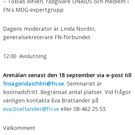
– Tobias Alfvén, rådgivare UNAIDS och medlem i
FN:s MDG-expertgrupp
Dagens moderator är Linda Nordin,
generalsekreterare FN-förbundet
12.00 Avslutning
Anmälan senast den 18 september via e-post till
fnsagendasthlm@fn.se
. Seminariet är
kostnadsfritt. Begränsat antal platser. Vid frågor
vänligen kontakta Eva Brattander på
eva.brattander@fn.se
eller 08-462 25 53.
Välkommen!