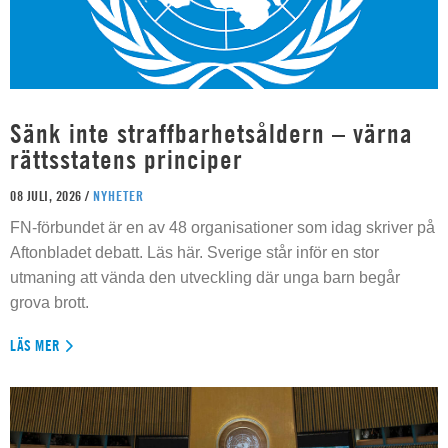
Sänk inte straffbarhetsåldern – värna
rättsstatens principer
08 JULI, 2026 /
NYHETER
FN-förbundet är en av 48 organisationer som idag skriver på
Aftonbladet debatt. Läs här. Sverige står inför en stor
utmaning att vända den utveckling där unga barn begår
grova brott.
LÄS MER