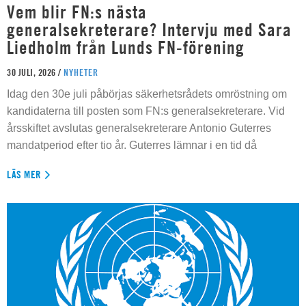
Vem blir FN:s nästa
generalsekreterare? Intervju med Sara
Liedholm från Lunds FN-förening
30 JULI, 2026 /
NYHETER
Idag den 30e juli påbörjas säkerhetsrådets omröstning om
kandidaterna till posten som FN:s generalsekreterare. Vid
årsskiftet avslutas generalsekreterare Antonio Guterres
mandatperiod efter tio år. Guterres lämnar i en tid då
LÄS MER