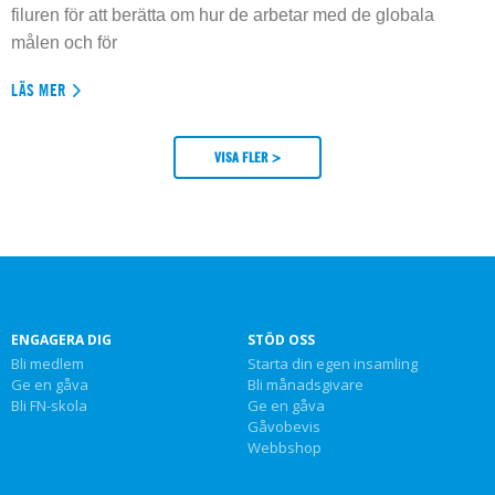
filuren för att berätta om hur de arbetar med de globala
målen och för
LÄS MER
VISA FLER >
ENGAGERA DIG
STÖD OSS
Bli medlem
Starta din egen insamling
Ge en gåva
Bli månadsgivare
Bli FN-skola
Ge en gåva
Gåvobevis
Webbshop