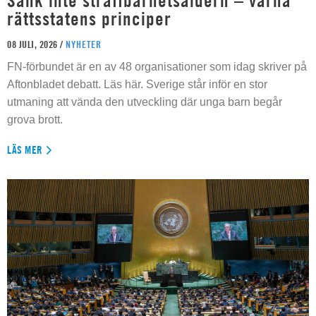
Sänk inte straffbarhetsåldern – värna
rättsstatens principer
08 JULI, 2026 /
NYHETER
FN-förbundet är en av 48 organisationer som idag skriver på
Aftonbladet debatt. Läs här. Sverige står inför en stor
utmaning att vända den utveckling där unga barn begår
grova brott.
LÄS MER