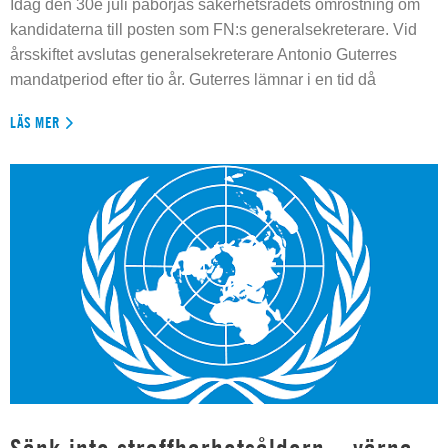
Idag den 30e juli påbörjas säkerhetsrådets omröstning om
kandidaterna till posten som FN:s generalsekreterare. Vid
årsskiftet avslutas generalsekreterare Antonio Guterres
mandatperiod efter tio år. Guterres lämnar i en tid då
LÄS MER