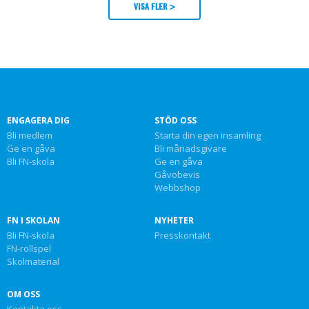
VISA FLER >
ENGAGERA DIG
STÖD OSS
Bli medlem
Starta din egen insamling
Ge en gåva
Bli månadsgivare
Bli FN-skola
Ge en gåva
Gåvobevis
Webbshop
FN I SKOLAN
NYHETER
Bli FN-skola
Presskontakt
FN-rollspel
Skolmaterial
OM OSS
Kontakta oss