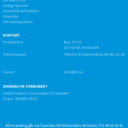
Lediga tjänster
Visselblåsarfunktion
Kalender
Om webbplatsen
KONTAKT
Postadress:
Box 15115
SE-104 65 Stockholm
Telefonväxel:
Telefon (röstbrevlåda) 08-462 25 40
E-post:
info@fn.se
SVENSKA FN-FÖRBUNDET
United Nations Association of Sweden
Org.nr: 802000–9232
All insamling går via Svenska FN-förbundets 90-konto, PG 90 05 63-8,