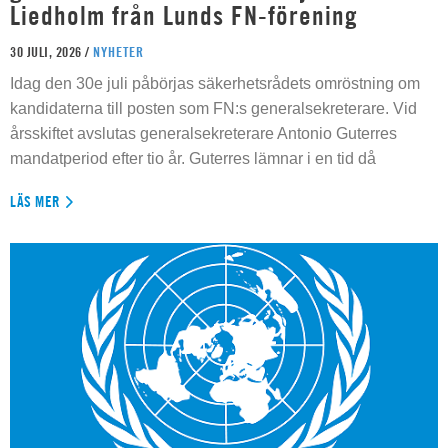
Liedholm från Lunds FN-förening
30 JULI, 2026 /
NYHETER
Idag den 30e juli påbörjas säkerhetsrådets omröstning om
kandidaterna till posten som FN:s generalsekreterare. Vid
årsskiftet avslutas generalsekreterare Antonio Guterres
mandatperiod efter tio år. Guterres lämnar i en tid då
LÄS MER