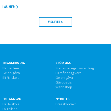
LÄS MER
VISA FLER >
ENGAGERA DIG
STÖD OSS
Bli medlem
Starta din egen insamling
Ge en gåva
Bli månadsgivare
Bli FN-skola
Ge en gåva
Gåvobevis
Webbshop
FN I SKOLAN
NYHETER
Bli FN-skola
Presskontakt
FN-rollspel