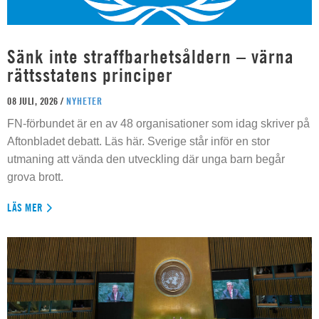
Sänk inte straffbarhetsåldern – värna
rättsstatens principer
08 JULI, 2026 /
NYHETER
FN-förbundet är en av 48 organisationer som idag skriver på
Aftonbladet debatt. Läs här. Sverige står inför en stor
utmaning att vända den utveckling där unga barn begår
grova brott.
LÄS MER