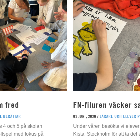
m fred
FN-filuren väcker s
L BERÄTTAR
03 JUNI, 2026 /
LÄRARE OCH ELEVER 
s 4 och 5 på skolan
Under våren besökte vi elever 
ollspel med fokus på
Kista, Stockholm för att ta del