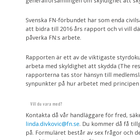
generalförsamlingen om skyldighet att sk
Svenska FN-förbundet har som enda civilsa
att bidra till 2016 års rapport och vi vil
påverka FN:s arbete.
Rapporten är ett av de viktigaste styrdo
arbeta med skyldighet att skydda (The resp
rapporterna tas stor hänsyn till medlemsl
synpunkter på hur arbetet med principen 
Vill du vara med?
Kontakta då vår handläggare för fred, säk
linda.divkovic@fn.se
. Du kommer då få til
på. Formuläret består av sex frågor och d