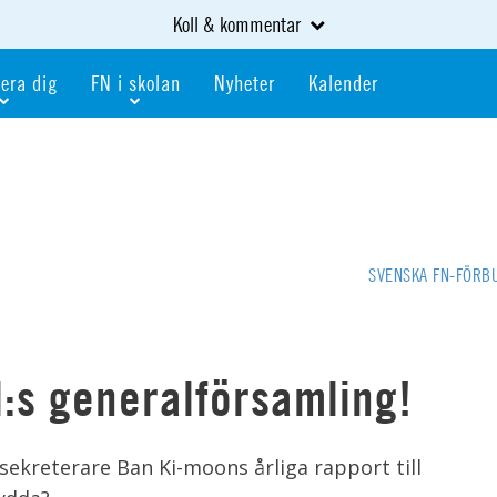
Koll & kommentar
era dig
FN i skolan
Nyheter
Kalender
dlem
Bli FN-skola
gåva
Bli skola med världskoll
heter
av kurser och event
Portalen för FN-skolor
iv i en FN-förening
Portalen för världskoll i skolan
SVENSKA FN-FÖRB
skola
Öppet skolmaterial
 som är ung
Globalis
oll i skolan
N:s generalförsamling!
lsekreterare Ban Ki-moons årliga rapport till