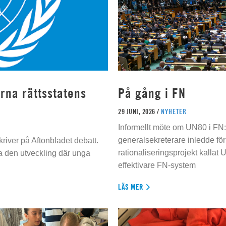
rna rättsstatens
På gång i FN
29 JUNI, 2026 /
NYHETER
Informellt möte om UN80 i FN
generalsekreterare inledde för
river på Aftonbladet debatt.
rationaliseringsprojekt kallat U
da den utveckling där unga
effektivare FN-system
LÄS MER