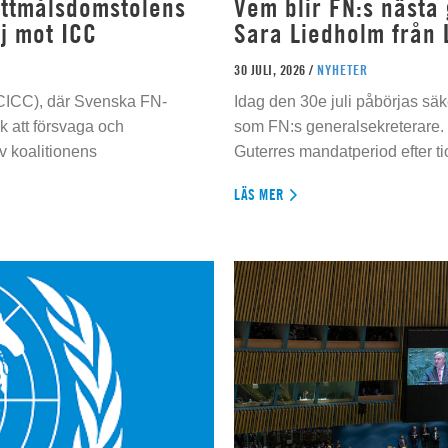
rottmålsdomstolens
Vem blir FN:s nästa
j mot ICC
Sara Liedholm från 
30 JULI, 2026 /
NYHETER
 (CICC), där Svenska FN-
Idag den 30e juli påbörjas sä
 att försvaga och
som FN:s generalsekreterare. 
 koalitionens
Guterres mandatperiod efter tio
LÄS MER