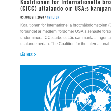
Koalitionen för Internationella b
(CICC) uttalande om USA:s kampan
03 AUGUSTI, 2026 /
NYHETER
Koalitionen för Internationella brottmålsdomstolen
förbundet är medlem, fördömer USA:s senaste försök
underminera ICC:s arbete. Läs sammanfattningen av
uttalande nedan. The Coalition for the International
LÄS MER