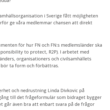
ydda?
mhällsorganisation i Sverige fått möjligheten
l därför ge våra medlemmar chansen att direkt
kumenten för hur FN och FN:s medlemsländer ska
onsibility to protect, R2P).
I arbetet med
änders, organisationers och civilsamhällets
bör ta form och förbättras.
erhet och nedrustning Linda Divkovic på
lgång
till det frågeformulär som bidraget bygger
et går även bra att enbart svara på de frågor