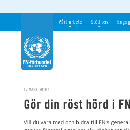
Vårt arbete
Stöd oss
Engag
Våra fokusfrågor
Bli månadsgivare
Bli me
Vi utbildar och informerar
Ge en gåva
Ge en 
Vi stödjer FN:s arbete för flickors rättig
För företag
Ta del 
Vi samarbetar internationellt
Gåvobevis
Bli akt
Agenda 2030
Minnesgåva
Bli FN-
Testamentera
För dig
17 MARS, 2016 /
Webbshop
Världsk
Gör din röst hörd i F
Vill du vara med och bidra till FN:s genera