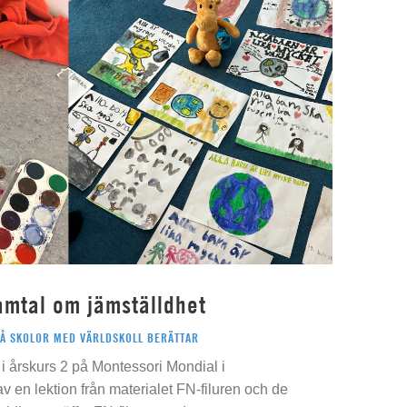
amtal om jämställdhet
PÅ SKOLOR MED VÄRLDSKOLL BERÄTTAR
i årskurs 2 på Montessori Mondial i
 av en lektion från materialet FN-filuren och de