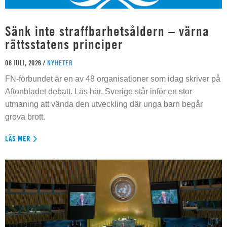
Sänk inte straffbarhetsåldern – värna
rättsstatens principer
08 JULI, 2026 /
NYHETER
FN-förbundet är en av 48 organisationer som idag skriver på
Aftonbladet debatt. Läs här. Sverige står inför en stor
utmaning att vända den utveckling där unga barn begår
grova brott.
LÄS MER