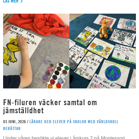
LÄS MER
FN-filuren väcker samtal om
jämställdhet
03 JUNI, 2026 /
LÄRARE OCH ELEVER PÅ SKOLOR MED VÄRLDSKOLL
BERÄTTAR
Under våren besökte vi elever i årskurs 2 på Montessori