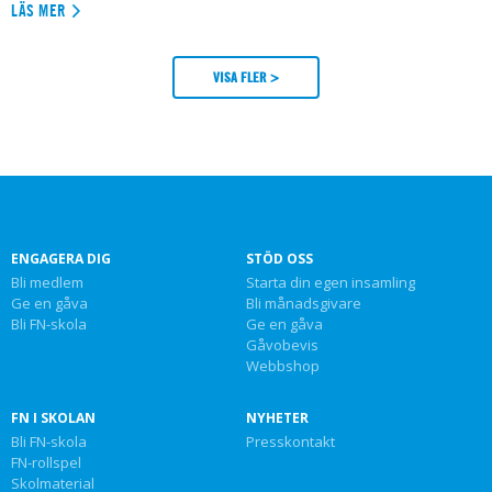
LÄS MER
VISA FLER >
ENGAGERA DIG
STÖD OSS
Bli medlem
Starta din egen insamling
Ge en gåva
Bli månadsgivare
Bli FN-skola
Ge en gåva
Gåvobevis
Webbshop
FN I SKOLAN
NYHETER
Bli FN-skola
Presskontakt
FN-rollspel
Skolmaterial