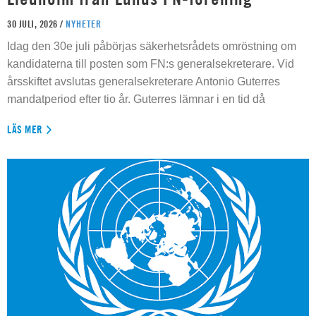
30 JULI, 2026 /
NYHETER
Idag den 30e juli påbörjas säkerhetsrådets omröstning om
kandidaterna till posten som FN:s generalsekreterare. Vid
årsskiftet avslutas generalsekreterare Antonio Guterres
mandatperiod efter tio år. Guterres lämnar i en tid då
LÄS MER