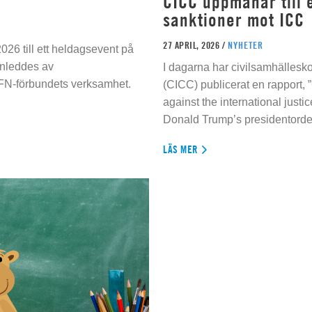
CICC uppmanar till e
sanktioner mot ICC
27 APRIL, 2026 /
NYHETER
026 till ett heldagsevent på
inleddes av
I dagarna har civilsamhällesko
 FN-förbundets verksamhet.
(CICC) publicerat en rapport, 
against the international justi
Donald Trump’s presidentorde
LÄS MER