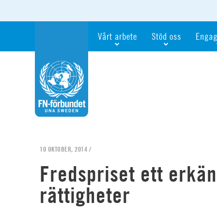
Vårt arbete
Stöd oss
Engag
Våra fokusfrågor
Bli månadsgivare
Bli me
Vi utbildar och informerar
Ge en gåva
Ge en 
Vi stödjer FN:s arbete för flickors rättig
För företag
Ta del 
Vi samarbetar internationellt
Gåvobevis
Bli akt
Agenda 2030
Minnesgåva
Bli FN-
Testamentera
För dig
10 OKTOBER, 2014 /
Webbshop
Världsk
Fredspriset ett erkä
rättigheter