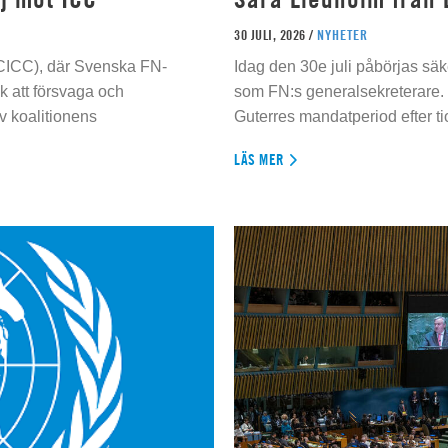
30 JULI, 2026 /
NYHETER
 (CICC), där Svenska FN-
Idag den 30e juli påbörjas sä
 att försvaga och
som FN:s generalsekreterare. 
 koalitionens
Guterres mandatperiod efter tio
LÄS MER