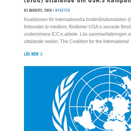
03 AUGUSTI, 2026 /
NYHETER
Koalitionen för Internationella brottmålsdomstolen
förbundet är medlem, fördömer USA:s senaste försök
underminera ICC:s arbete. Läs sammanfattningen av
uttalande nedan. The Coalition for the International
LÄS MER