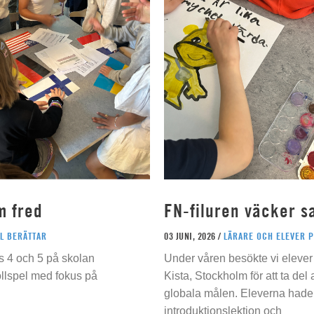
m fred
FN-filuren väcker s
L BERÄTTAR
03 JUNI, 2026 /
LÄRARE OCH ELEVER 
s 4 och 5 på skolan
Under våren besökte vi elever 
ollspel med fokus på
Kista, Stockholm för att ta del
globala målen. Eleverna hade t
introduktionslektion och