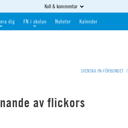
Koll & kommentar
era dig
FN i skolan
Nyheter
Kalender
dlem
Bli FN-skola
gåva
Bli skola med världskoll
heter
av kurser och event
Portalen för FN-skolor
iv i en FN-förening
Portalen för världskoll i skolan
SVENSKA FN-FÖRBUNDET
/
skola
Öppet skolmaterial
 som är ung
Globalis
oll i skolan
nnande av flickors