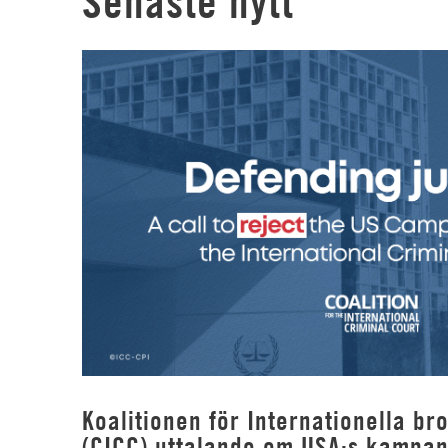
Senaste nytt
Koalitionen för Internationella b
(CICC) uttalande om USA:s kampan