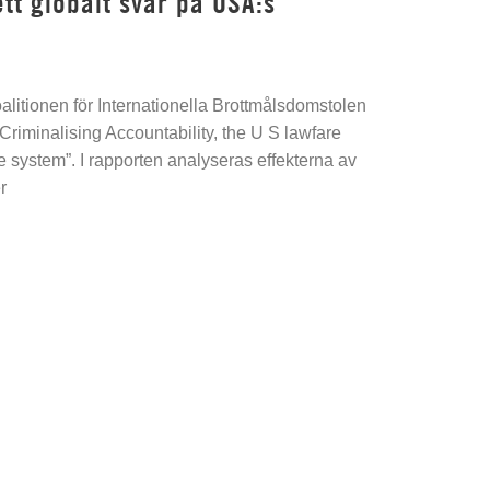
tt globalt svar på USA:s
alitionen för Internationella Brottmålsdomstolen
”Criminalising Accountability, the U S lawfare
ce system”. I rapporten analyseras effekterna av
r