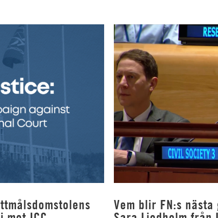
rottmålsdomstolens
Vem blir FN:s nästa
j mot ICC
Sara Liedholm från 