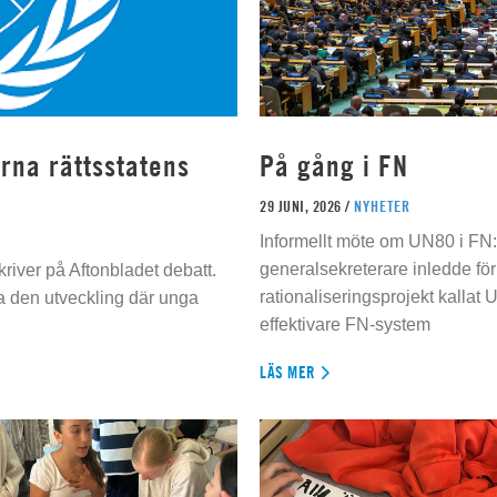
rna rättsstatens
På gång i FN
29 JUNI, 2026 /
NYHETER
Informellt möte om UN80 i FN
generalsekreterare inledde för
river på Aftonbladet debatt.
rationaliseringsprojekt kallat U
da den utveckling där unga
effektivare FN-system
LÄS MER