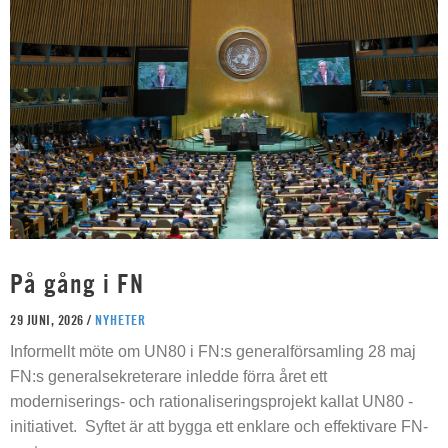
På gång i FN
29 JUNI, 2026 /
NYHETER
Informellt möte om UN80 i FN:s generalförsamling 28 maj
FN:s generalsekreterare inledde förra året ett
moderniserings- och rationaliseringsprojekt kallat UN80 -
initiativet. Syftet är att bygga ett enklare och effektivare FN-