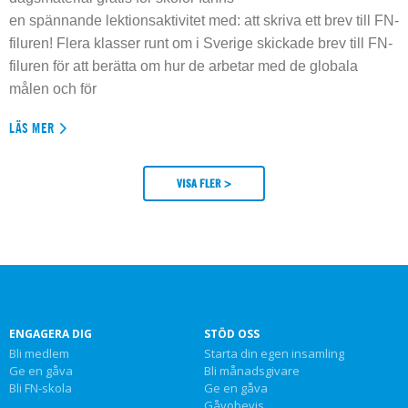
en spännande lektionsaktivitet med: att skriva ett brev till FN-
filuren! Flera klasser runt om i Sverige skickade brev till FN-
filuren för att berätta om hur de arbetar med de globala
målen och för
LÄS MER
VISA FLER >
ENGAGERA DIG
STÖD OSS
Bli medlem
Starta din egen insamling
Ge en gåva
Bli månadsgivare
Bli FN-skola
Ge en gåva
Gåvobevis