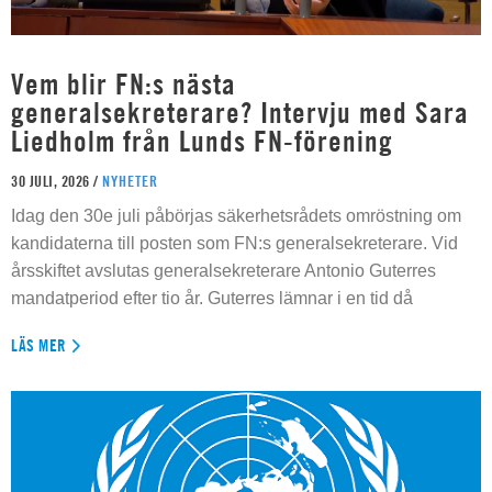
Vem blir FN:s nästa
generalsekreterare? Intervju med Sara
Liedholm från Lunds FN-förening
30 JULI, 2026 /
NYHETER
Idag den 30e juli påbörjas säkerhetsrådets omröstning om
kandidaterna till posten som FN:s generalsekreterare. Vid
årsskiftet avslutas generalsekreterare Antonio Guterres
mandatperiod efter tio år. Guterres lämnar i en tid då
LÄS MER