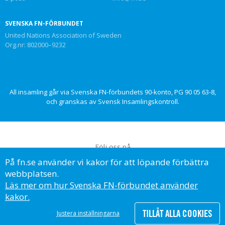
SVENSKA FN-FÖRBUNDET
United Nations Association of Sweden
Org.nr: 802000–9232
All insamling går via Svenska FN-förbundets 90-konto, PG 90 05 63-8,
och granskas av Svensk Insamlingskontroll.
Följ oss på
På fn.se använder vi kakor för att löpande förbättra
webbplatsen.
Läs mer om hur Svenska FN-förbundet använder
kakor.
© Svenska FN-förbundet, 2023
TILLÅT ALLA COOKIES
Justera inställningarna