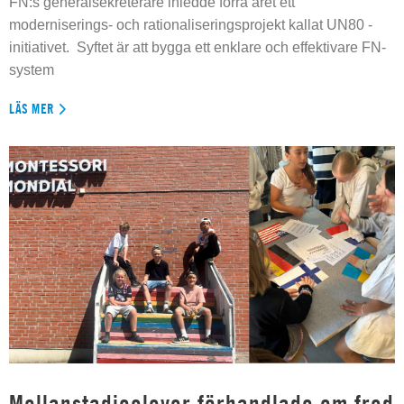
FN:s generalsekreterare inledde förra året ett
moderniserings- och rationaliseringsprojekt kallat UN80 -
initiativet. Syftet är att bygga ett enklare och effektivare FN-
system
LÄS MER
Mellanstadieelever förhandlade om fred