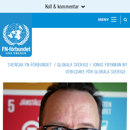
Koll & kommentar
MENY
SVENSKA FN-FÖRBUNDET
/
GLOKALA SVERIGE
/
JONAS FRYKMAN NY
UTBILDARE FÖR GLOKALA SVERIGE