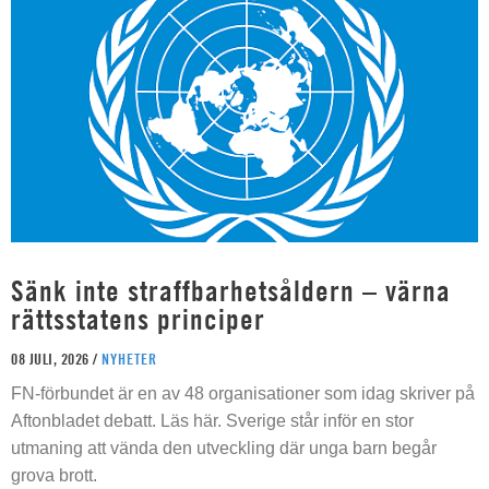
Sänk inte straffbarhetsåldern – värna
rättsstatens principer
08 JULI, 2026 /
NYHETER
FN-förbundet är en av 48 organisationer som idag skriver på
Aftonbladet debatt. Läs här. Sverige står inför en stor
utmaning att vända den utveckling där unga barn begår
grova brott.