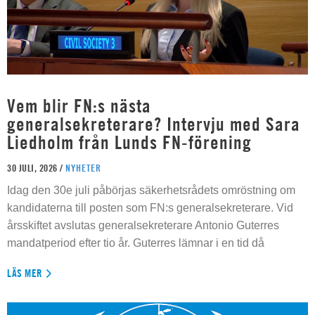
Vem blir FN:s nästa
generalsekreterare? Intervju med Sara
Liedholm från Lunds FN-förening
30 JULI, 2026 /
NYHETER
Idag den 30e juli påbörjas säkerhetsrådets omröstning om
kandidaterna till posten som FN:s generalsekreterare. Vid
årsskiftet avslutas generalsekreterare Antonio Guterres
mandatperiod efter tio år. Guterres lämnar i en tid då
LÄS MER