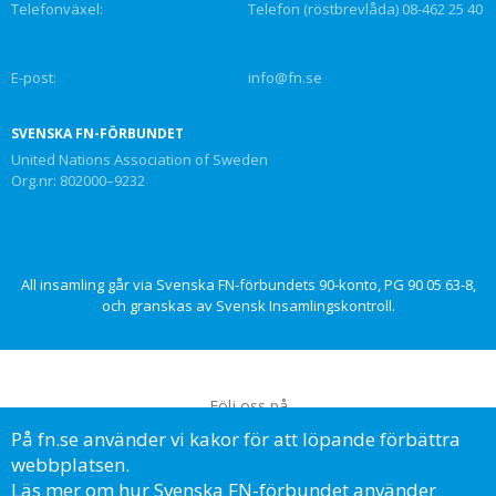
Telefonväxel:
Telefon (röstbrevlåda) 08-462 25 40
E-post:
info@fn.se
SVENSKA FN-FÖRBUNDET
United Nations Association of Sweden
Org.nr: 802000–9232
All insamling går via Svenska FN-förbundets 90-konto, PG 90 05 63-8,
och granskas av Svensk Insamlingskontroll.
Följ oss på
På fn.se använder vi kakor för att löpande förbättra
webbplatsen.
Läs mer om hur Svenska FN-förbundet använder