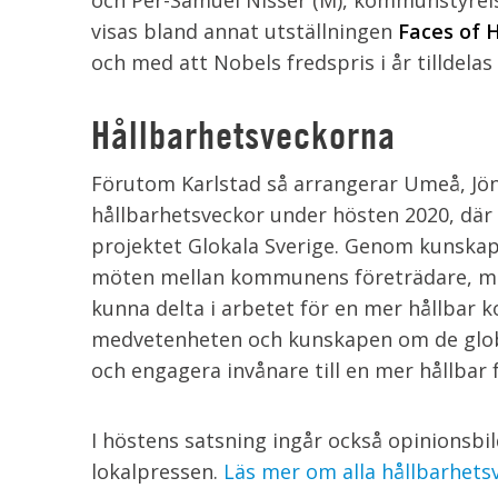
och Per-Samuel Nisser (M), kommunstyrels
visas bland annat utställningen
Faces of H
och med att Nobels fredspris i år tillde
Hållbarhetsveckorna
Förutom Karlstad så arrangerar Umeå, Jö
hållbarhetsveckor under hösten 2020, där d
projektet Glokala Sverige. Genom kunskap
möten mellan kommunens företrädare, medb
kunna delta i arbetet för en mer hållbar 
medvetenheten och kunskapen om de global
och engagera invånare till en mer hållbar 
I höstens satsning ingår också opinionsbi
lokalpressen.
Läs mer om alla hållbarhets