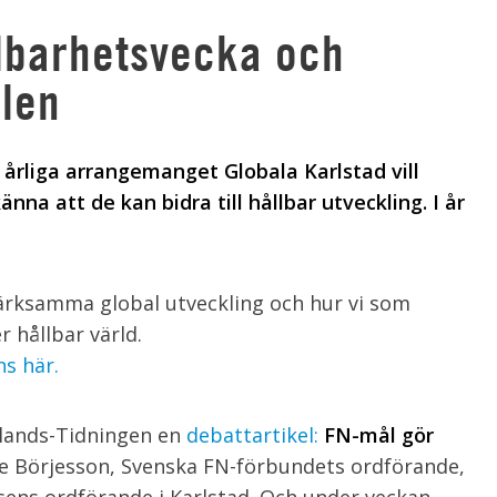
llbarhetsvecka och
len
 årliga arrangemanget Globala Karlstad vill
na att de kan bidra till hållbar utveckling. I år
märksamma global utveckling och hur vi som
r hållbar värld.
s här.
lands-Tidningen en
debattartikel:
FN-mål gör
lie Börjesson, Svenska FN-förbundets ordförande,