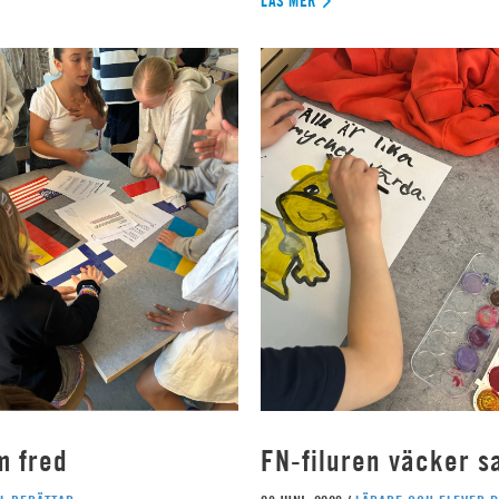
LÄS MER
m fred
FN-filuren väcker s