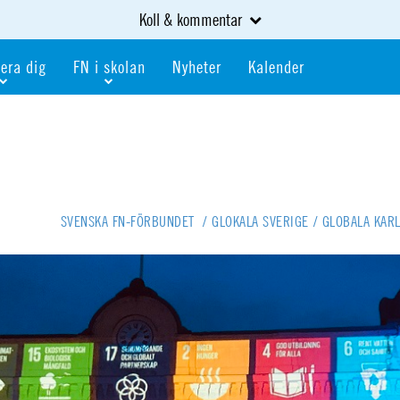
Koll & kommentar
era dig
FN i skolan
Nyheter
Kalender
dlem
Bli FN-skola
gåva
Bli skola med världskoll
heter
av kurser och event
Portalen för FN-skolor
iv i en FN-förening
Portalen för världskoll i skolan
SVENSKA FN-FÖRBUNDET
/
GLOKALA SVERIGE
/
GLOBALA KAR
skola
Öppet skolmaterial
 som är ung
Globalis
oll i skolan