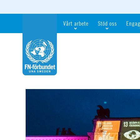
Vårt arbete
Stöd oss
Engag
Våra fokusfrågor
Bli månadsgivare
Bli me
Vi utbildar och informerar
Ge en gåva
Ge en 
Vi stödjer FN:s arbete för flickors rättig
För företag
Ta del 
Vi samarbetar internationellt
Gåvobevis
Bli akt
Agenda 2030
Minnesgåva
Bli FN-
Testamentera
För dig
Webbshop
Världsk