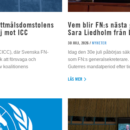
rottmålsdomstolens
Vem blir FN:s nästa
j mot ICC
Sara Liedholm från 
30 JULI, 2026 /
NYHETER
 (CICC), där Svenska FN-
Idag den 30e juli påbörjas sä
 att försvaga och
som FN:s generalsekreterare. 
 koalitionens
Guterres mandatperiod efter tio
LÄS MER