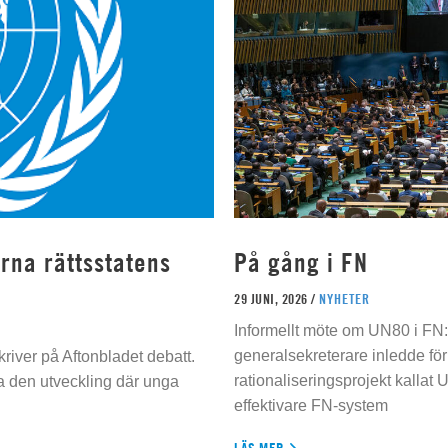
rna rättsstatens
På gång i FN
29 JUNI, 2026 /
NYHETER
Informellt möte om UN80 i FN
generalsekreterare inledde för
river på Aftonbladet debatt.
rationaliseringsprojekt kallat U
da den utveckling där unga
effektivare FN-system