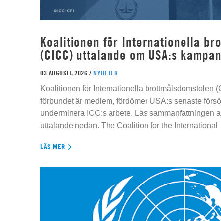
Koalitionen för Internationella b
(CICC) uttalande om USA:s kampan
03 AUGUSTI, 2026 /
NYHETER
Koalitionen för Internationella brottmålsdomstolen
förbundet är medlem, fördömer USA:s senaste försök
underminera ICC:s arbete. Läs sammanfattningen av
uttalande nedan. The Coalition for the International
LÄS MER