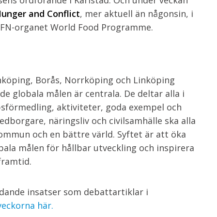
ens ordförande i Karlstad. Och under veckan
unger and Conflict
, mer aktuell än någonsin, i
las FN-organet World Food Programme.
nköping, Borås, Norrköping och Linköping
e globala målen är centrala. De deltar alla i
sförmedling, aktiviteter, goda exempel och
orgare, näringsliv och civilsamhälle ska alla
kommun och en bättre värld. Syftet är att öka
a målen för hållbar utveckling och inspirera
framtid.
ldande insatser som debattartiklar i
veckorna här.