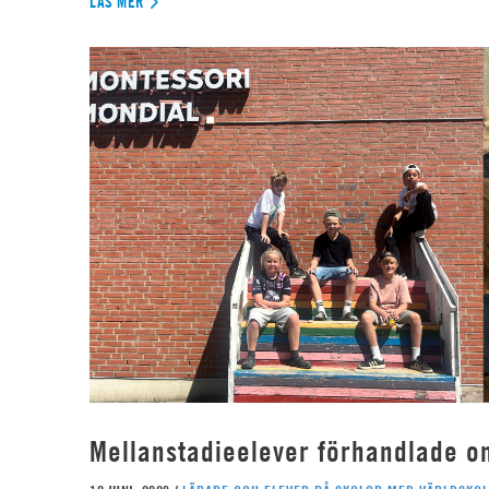
LÄS MER
Mellanstadieelever förhandlade o