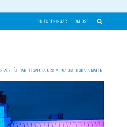
FÖR FÖRENINGAR
OM OSS
LSTAD: HÅLLBARHETSVECKA OCH MEDIA OM GLOBALA MÅLEN