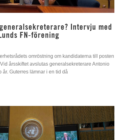
 generalsekreterare? Intervju med
Lunds FN-förening
kerhetsrådets omröstning om kandidaterna till posten
Vid årsskiftet avslutas generalsekreterare Antonio
 år. Guterres lämnar i en tid då