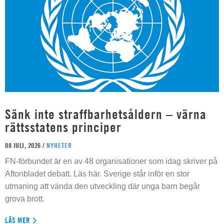
Sänk inte straffbarhetsåldern – värna
rättsstatens principer
08 JULI, 2026 /
NYHETER
FN-förbundet är en av 48 organisationer som idag skriver på
Aftonbladet debatt. Läs här. Sverige står inför en stor
utmaning att vända den utveckling där unga barn begår
grova brott.
LÄS MER