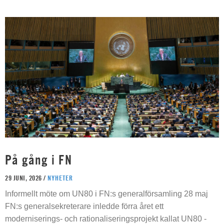
På gång i FN
29 JUNI, 2026 /
NYHETER
Informellt möte om UN80 i FN:s generalförsamling 28 maj
FN:s generalsekreterare inledde förra året ett
moderniserings- och rationaliseringsprojekt kallat UN80 -