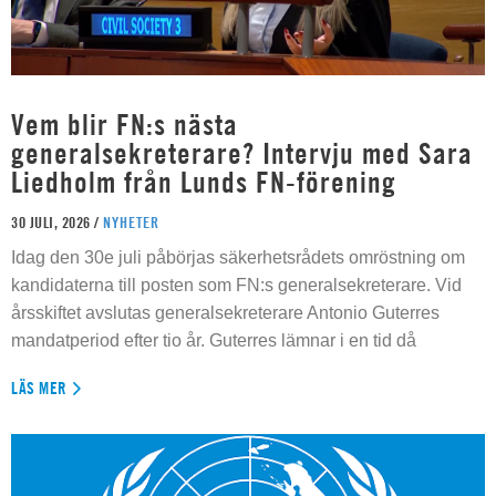
Vem blir FN:s nästa
generalsekreterare? Intervju med Sara
Liedholm från Lunds FN-förening
30 JULI, 2026 /
NYHETER
Idag den 30e juli påbörjas säkerhetsrådets omröstning om
kandidaterna till posten som FN:s generalsekreterare. Vid
årsskiftet avslutas generalsekreterare Antonio Guterres
mandatperiod efter tio år. Guterres lämnar i en tid då
LÄS MER