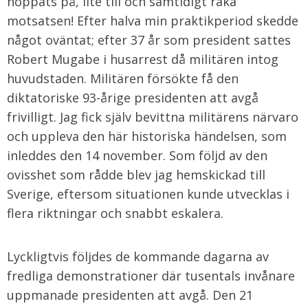
hoppats på, lite till och samtidigt raka
motsatsen! Efter halva min praktikperiod skedde
något oväntat; efter 37 år som president sattes
Robert Mugabe i husarrest då militären intog
huvudstaden. Militären försökte få den
diktatoriske 93-årige presidenten att avgå
frivilligt. Jag fick själv bevittna militärens närvaro
och uppleva den här historiska händelsen, som
inleddes den 14 november. Som följd av den
ovisshet som rådde blev jag hemskickad till
Sverige, eftersom situationen kunde utvecklas i
flera riktningar och snabbt eskalera.
Lyckligtvis följdes de kommande dagarna av
fredliga demonstrationer där tusentals invånare
uppmanade presidenten att avgå. Den 21