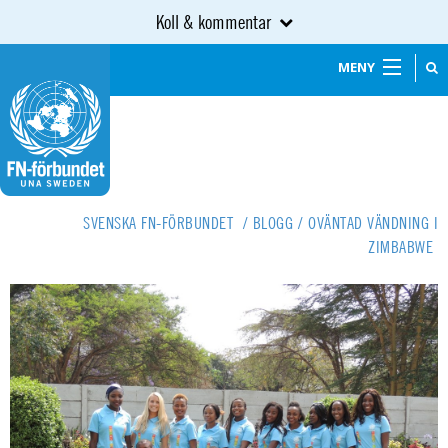
Koll & kommentar
MENY
SVENSKA FN-FÖRBUNDET
/
BLOGG
/
OVÄNTAD VÄNDNING I
ZIMBABWE