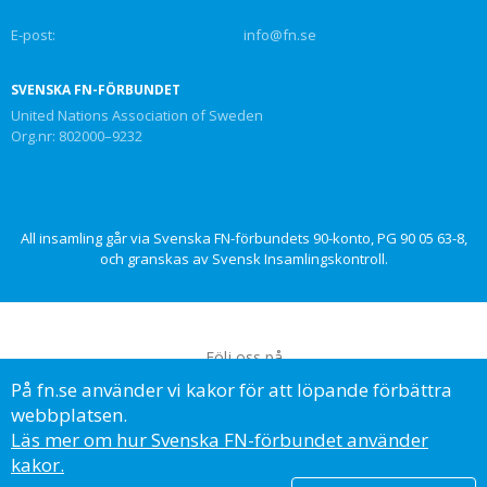
E-post:
info@fn.se
SVENSKA FN-FÖRBUNDET
United Nations Association of Sweden
Org.nr: 802000–9232
All insamling går via Svenska FN-förbundets 90-konto, PG 90 05 63-8,
och granskas av Svensk Insamlingskontroll.
Följ oss på
På fn.se använder vi kakor för att löpande förbättra
webbplatsen.
Läs mer om hur Svenska FN-förbundet använder
kakor.
© Svenska FN-förbundet, 2023