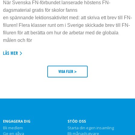
När Svenska FN-förbundet lanserade höstens FN-
dagsmaterial gratis för skolor fanns
en spännande lektionsaktivitet med: att skriva ett brev till FN-
filuren! Flera klasser runt om i Sverige skickade brev till FN-
filuren för att berätta om hur de arbetar med de globala
målen och för
LÄS MER
VISA FLER >
ENGAGERA DIG
STÖD OSS
Bli medlem
Starta din egen insamling
Ge en gåva
Bli månadsgivare