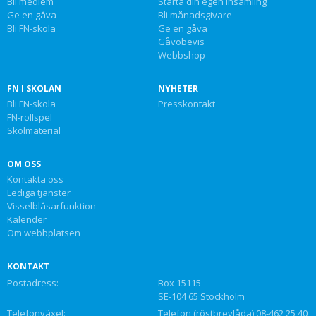
Bli medlem
Starta din egen insamling
Ge en gåva
Bli månadsgivare
Bli FN-skola
Ge en gåva
Gåvobevis
Webbshop
FN I SKOLAN
NYHETER
Bli FN-skola
Presskontakt
FN-rollspel
Skolmaterial
OM OSS
Kontakta oss
Lediga tjänster
Visselblåsarfunktion
Kalender
Om webbplatsen
KONTAKT
Postadress:
Box 15115
SE-104 65 Stockholm
Telefonväxel:
Telefon (röstbrevlåda) 08-462 25 40