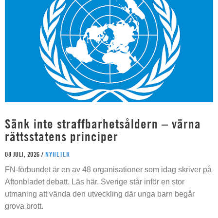
Sänk inte straffbarhetsåldern – värna
rättsstatens principer
08 JULI, 2026 /
NYHETER
FN-förbundet är en av 48 organisationer som idag skriver på
Aftonbladet debatt. Läs här. Sverige står inför en stor
utmaning att vända den utveckling där unga barn begår
grova brott.