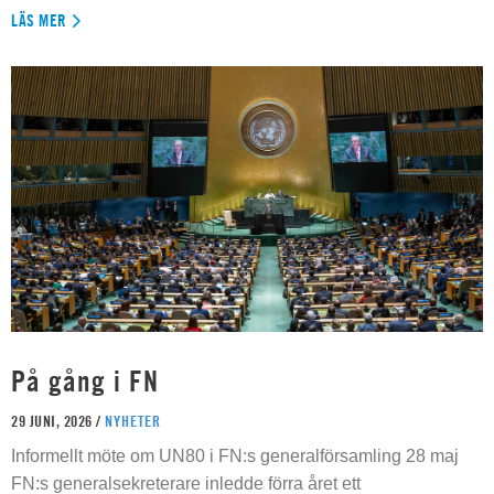
LÄS MER
På gång i FN
29 JUNI, 2026 /
NYHETER
Informellt möte om UN80 i FN:s generalförsamling 28 maj
FN:s generalsekreterare inledde förra året ett