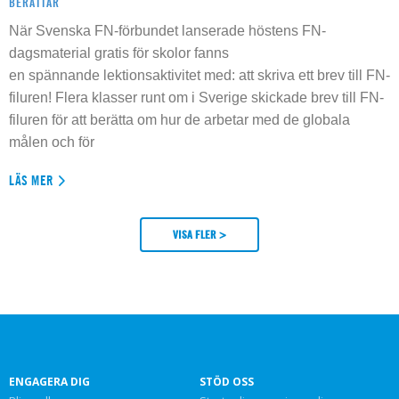
BERÄTTAR
När Svenska FN-förbundet lanserade höstens FN-
dagsmaterial gratis för skolor fanns
en spännande lektionsaktivitet med: att skriva ett brev till FN-
filuren! Flera klasser runt om i Sverige skickade brev till FN-
filuren för att berätta om hur de arbetar med de globala
målen och för
LÄS MER
VISA FLER >
ENGAGERA DIG
STÖD OSS