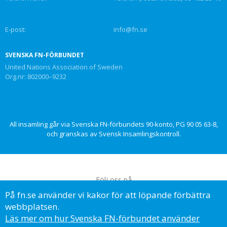
E-post:
info@fn.se
SVENSKA FN-FÖRBUNDET
United Nations Association of Sweden
Org.nr: 802000–9232
All insamling går via Svenska FN-förbundets 90-konto, PG 90 05 63-8,
och granskas av Svensk Insamlingskontroll.
Följ oss på
På fn.se använder vi kakor för att löpande förbättra
webbplatsen.
Läs mer om hur Svenska FN-förbundet använder