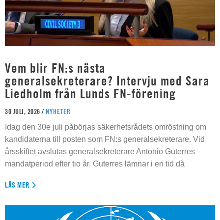
Vem blir FN:s nästa
generalsekreterare? Intervju med Sara
Liedholm från Lunds FN-förening
30 JULI, 2026 /
NYHETER
Idag den 30e juli påbörjas säkerhetsrådets omröstning om
kandidaterna till posten som FN:s generalsekreterare. Vid
årsskiftet avslutas generalsekreterare Antonio Guterres
mandatperiod efter tio år. Guterres lämnar i en tid då
LÄS MER