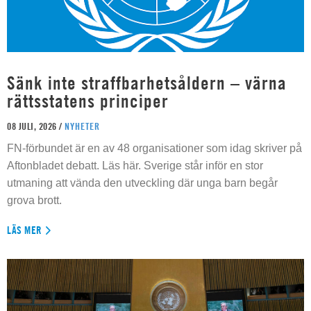
Sänk inte straffbarhetsåldern – värna
rättsstatens principer
08 JULI, 2026 /
NYHETER
FN-förbundet är en av 48 organisationer som idag skriver på
Aftonbladet debatt. Läs här. Sverige står inför en stor
utmaning att vända den utveckling där unga barn begår
grova brott.
LÄS MER