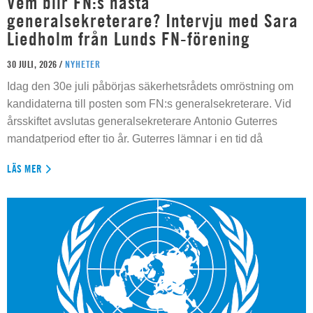
Vem blir FN:s nästa
generalsekreterare? Intervju med Sara
Liedholm från Lunds FN-förening
30 JULI, 2026 /
NYHETER
Idag den 30e juli påbörjas säkerhetsrådets omröstning om
kandidaterna till posten som FN:s generalsekreterare. Vid
årsskiftet avslutas generalsekreterare Antonio Guterres
mandatperiod efter tio år. Guterres lämnar i en tid då
LÄS MER