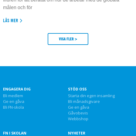
målen och för
LÄS MER
VISA FLER >
ENGAGERA DIG
STÖD OSS
Bli medlem
Starta din egen insamling
Ge en gåva
Bli månadsgivare
Bli FN-skola
Ge en gåva
Gåvobevis
Webbshop
FN I SKOLAN
NYHETER