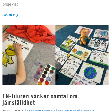
projektet
LÄS MER
FN-filuren väcker samtal om
jämställdhet