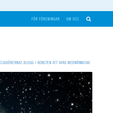
FÖR FÖRENINGAR
OM OSS
SSADÖRERNAS BLOGG
/
KONSTEN ATT VARA MEDMÄNNISKA