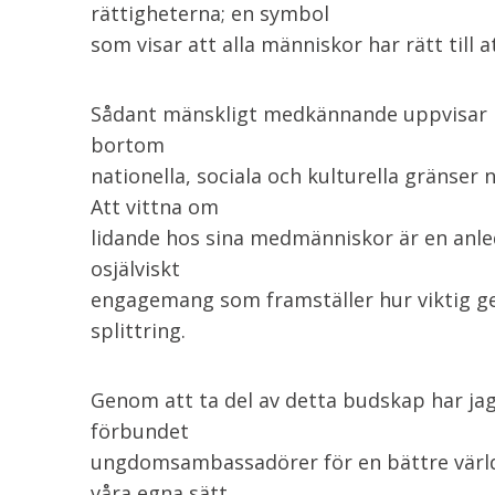
rättigheterna; en symbol
som visar att alla människor har rätt till at
Sådant mänskligt medkännande uppvisar 
bortom
nationella, sociala och kulturella gränser nä
Att vittna om
lidande hos sina medmänniskor är en anled
osjälviskt
engagemang som framställer hur viktig 
splittring.
Genom att ta del av detta budskap har jag s
förbundet
ungdomsambassadörer för en bättre värld.
våra egna sätt