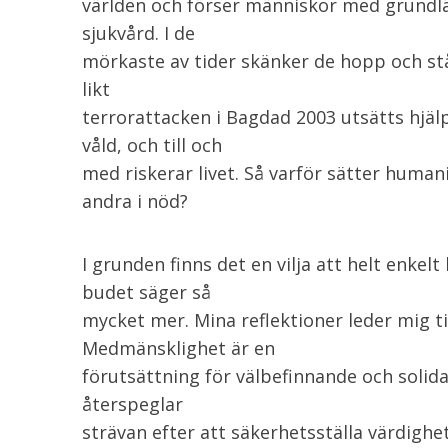
världen och förser människor med grundl
sjukvård. I de
mörkaste av tider skänker de hopp och st
likt
terrorattacken i Bagdad 2003 utsätts hjäl
våld, och till och
med riskerar livet. Så varför sätter humani
andra i nöd?
I grunden finns det en vilja att helt enke
budet säger så
mycket mer. Mina reflektioner leder mig ti
Medmänsklighet är en
förutsättning för välbefinnande och solid
återspeglar
strävan efter att säkerhetsställa värdigh