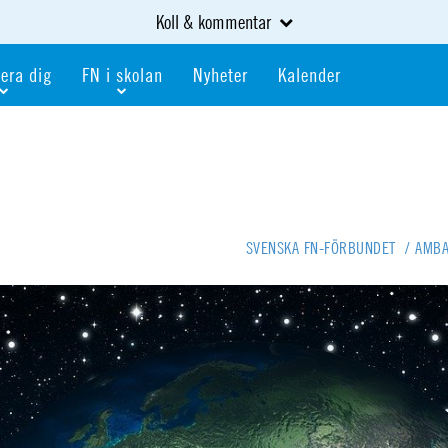
Koll & kommentar
era dig
FN i skolan
Nyheter
Kalender
dlem
Bli FN-skola
gåva
Bli skola med världskoll
heter
av kurser och event
Portalen för FN-skolor
iv i en FN-förening
Portalen för världskoll i skolan
SVENSKA FN-FÖRBUNDET
/
AMBA
skola
Öppet skolmaterial
 som är ung
Globalis
oll i skolan