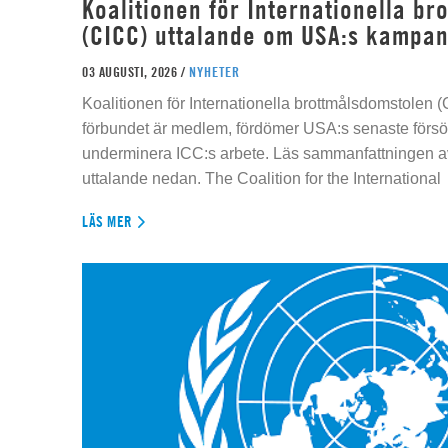
Koalitionen för Internationella b
(CICC) uttalande om USA:s kampan
03 AUGUSTI, 2026 /
NYHETER
Koalitionen för Internationella brottmålsdomstolen
förbundet är medlem, fördömer USA:s senaste försök
underminera ICC:s arbete. Läs sammanfattningen av
uttalande nedan. The Coalition for the International
LÄS MER