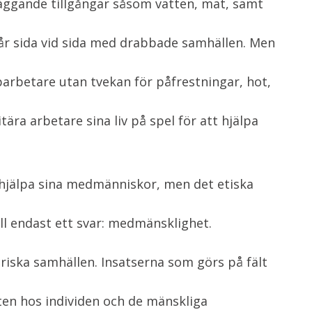
äggande tillgångar såsom vatten, mat, samt
år sida vid sida med drabbade samhällen. Men
parbetare utan tvekan för påfrestningar, hot,
tära arbetare sina liv på spel för att hjälpa
lt hjälpa sina medmänniskor, men det etiska
ll endast ett svar: medmänsklighet.
ariska samhällen. Insatserna som görs på fält
eten hos individen och de mänskliga