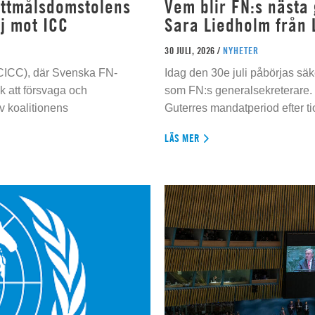
rottmålsdomstolens
Vem blir FN:s nästa
j mot ICC
Sara Liedholm från 
30 JULI, 2026 /
NYHETER
 (CICC), där Svenska FN-
Idag den 30e juli påbörjas sä
 att försvaga och
som FN:s generalsekreterare. 
 koalitionens
Guterres mandatperiod efter tio
LÄS MER