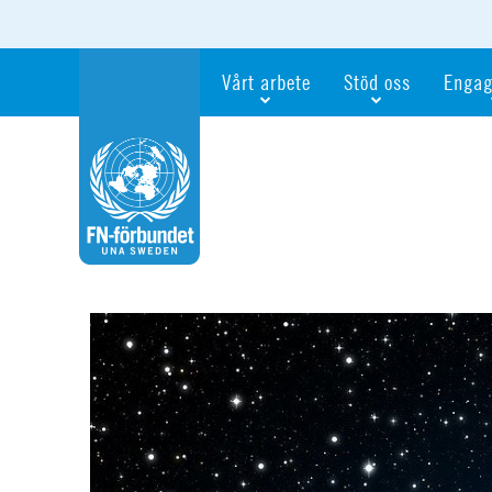
Vårt arbete
Stöd oss
Engag
Våra fokusfrågor
Bli månadsgivare
Bli me
Vi utbildar och informerar
Ge en gåva
Ge en 
Vi stödjer FN:s arbete för flickors rättig
För företag
Ta del 
Vi samarbetar internationellt
Gåvobevis
Bli akt
Agenda 2030
Minnesgåva
Bli FN-
Testamentera
För dig
Webbshop
Världsk