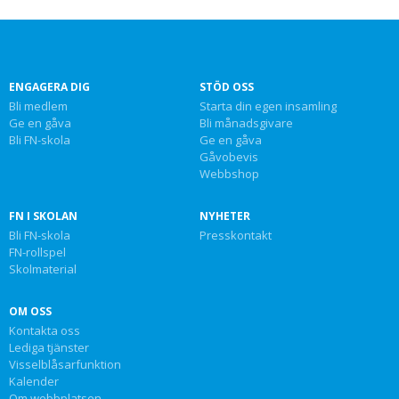
ENGAGERA DIG
STÖD OSS
Bli medlem
Starta din egen insamling
Ge en gåva
Bli månadsgivare
Bli FN-skola
Ge en gåva
Gåvobevis
Webbshop
FN I SKOLAN
NYHETER
Bli FN-skola
Presskontakt
FN-rollspel
Skolmaterial
OM OSS
Kontakta oss
Lediga tjänster
Visselblåsarfunktion
Kalender
Om webbplatsen