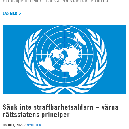
mandatperiod efter tio år. Guterres lämnar i en tid då
LÄS MER
Sänk inte straffbarhetsåldern – värna
rättsstatens principer
08 JULI, 2026 /
NYHETER