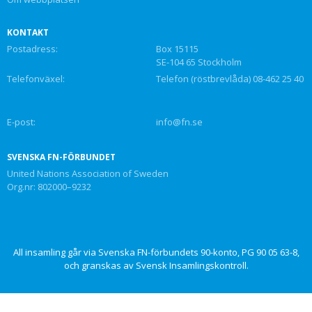
KONTAKT
Postadress:
Box 15115
SE-104 65 Stockholm
Telefonväxel:
Telefon (röstbrevlåda) 08-462 25 40
E-post:
info@fn.se
SVENSKA FN-FÖRBUNDET
United Nations Association of Sweden
Org.nr: 802000–9232
All insamling går via Svenska FN-förbundets 90-konto, PG 90 05 63-8,
och granskas av Svensk Insamlingskontroll.